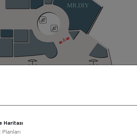
MR.DIY
e Haritası
 Planları