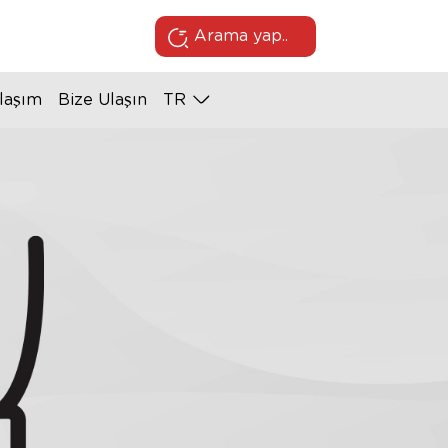
Arama yap..
laşım
Bize Ulaşın
TR