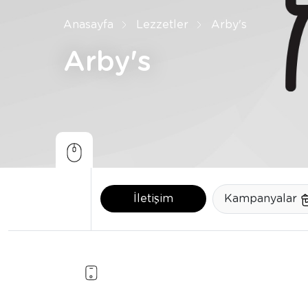
Anasayfa
Lezzetler
Arby's
Arby's
İletişim
Kampanyalar