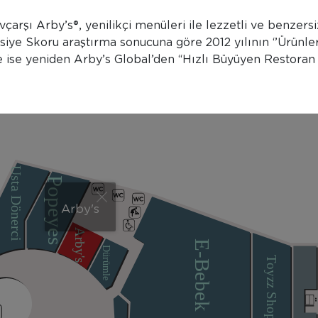
arşı Arby’s®, yenilikçi menüleri ile lezzetli ve benzers
iye Skoru araştırma sonucuna göre 2012 yılının ‘’Ürünl
de ise yeniden Arby’s Global’den “Hızlı Büyüyen Restoran 
Usta Dönerci
Popeyes
Arby's
Arby's
E-Bebek
Dürümle
Toyzz Shop