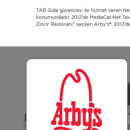
TAB Gıda güvencesi ile hizmet veren Nevç
konumundadır. 2012’de MediaCat Net Tavs
Zincir Restoranı" seçilen Arby’s®, 2013’
Burger King
Sbarro