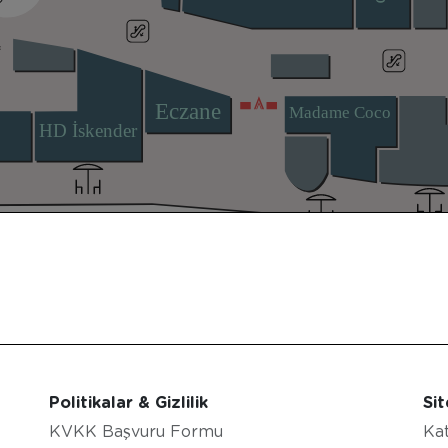
Eczane
Madame Coco
HD İskender
Politikalar & Gizlilik
Sit
KVKK Başvuru Formu
Kat