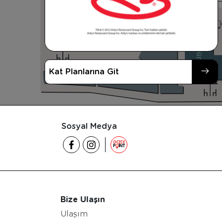
Tavuk Dünyası
Pidem
Kat Planlarına Git
Sosyal Medya
Bize Ulaşın
Ulaşım