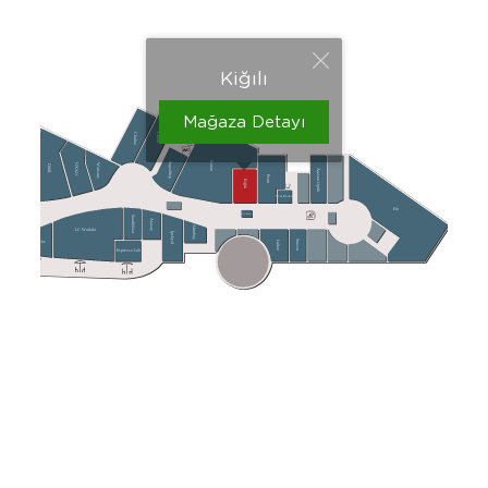
Kiğılı
Mağaza Detayı
Mikel Coffee
Chakra
Gusto
Koton
SuperStep
Watsons
OXXO
D&R
Kahve Dünyası
Atasun Optik
Penti
Kiğılı
Bitez Dondurma
Yves Rocher
Flo
Hello Sweetie
Saat&Saat
Atasay
Altınbaş
LC Waikiki
İpekyol
Suwen
Starbucks
Lufian
Espresso Lab